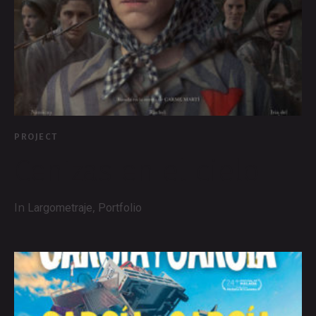
PROJECT
Cenizas en el cielo
In
,
Largometraje
Portfolio