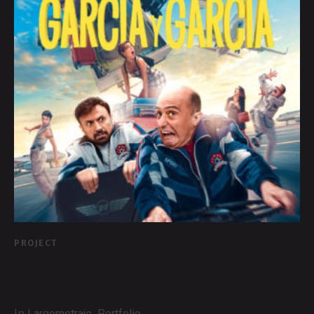
PROJECT
Gracía y García
In
,
Largometraje
Portfolio