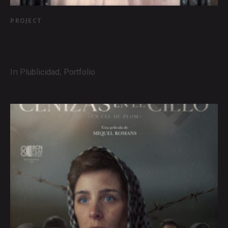
PROJECT
Spot Navidad
In
,
Plublicidad
Portfolio